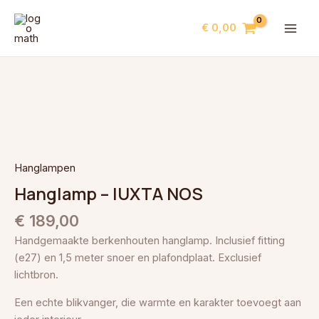
Ga
MAI
naar
€
0,00
ME
de
inhoud
Hanglamp
-
IUXTA
NOS
aantal
Hanglampen
Hanglamp – IUXTA NOS
€
189,00
Handgemaakte berkenhouten hanglamp. Inclusief fitting
(e27) en 1,5 meter snoer en plafondplaat. Exclusief
lichtbron.
Een echte blikvanger, die warmte en karakter toevoegt aan