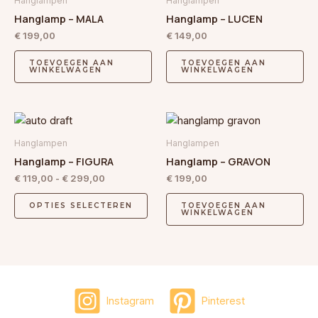
Hanglampen
Hanglampen
Hanglamp – MALA
Hanglamp – LUCEN
€
199,00
€
149,00
TOEVOEGEN AAN
TOEVOEGEN AAN
WINKELWAGEN
WINKELWAGEN
Prijsklasse:
Dit
€ 119,00
product
tot
Hanglampen
Hanglampen
€ 299,00
heeft
Hanglamp – FIGURA
Hanglamp – GRAVON
meerdere
€
119,00
-
€
299,00
€
199,00
variaties.
Deze
OPTIES SELECTEREN
TOEVOEGEN AAN
WINKELWAGEN
optie
kan
gekozen
worden
op
Instagram
Pinterest
de