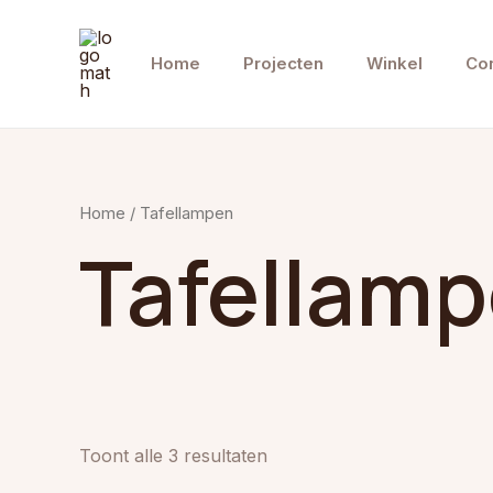
Ga
naar
Home
Projecten
Winkel
Con
de
inhoud
Home
/ Tafellampen
Tafellam
Toont alle 3 resultaten